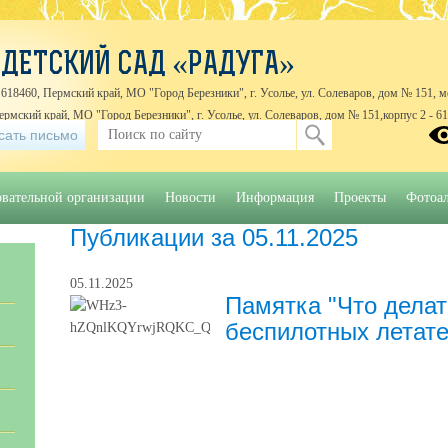
ДЕТСКИЙ САД «РАДУГА»
618460, Пермский край, МО "Город Березники", г. Усолье, ул. Солеваров, дом № 151, м
Пермский край, МО "Город Березники", г. Усолье, ул. Солеваров, дом № 151,корпус 2 - 6
сать письмо
йская, дом № 1 Б
8 (3424) 422448, 8 (3424) 422903
овательной организации
Новости
Информация
Проекты
Фотоа
Публикации за 05.11.2025
05.11.2025
Памятка "Что делат
беспилотных летат