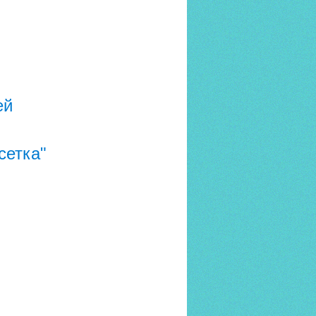
ей
сетка"