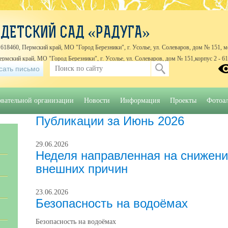
ДЕТСКИЙ САД «РАДУГА»
618460, Пермский край, МО "Город Березники", г. Усолье, ул. Солеваров, дом № 151, м
Пермский край, МО "Город Березники", г. Усолье, ул. Солеваров, дом № 151,корпус 2 - 6
сать письмо
йская, дом № 1 Б
8 (3424) 422448, 8 (3424) 422903
овательной организации
Новости
Информация
Проекты
Фотоа
Публикации за Июнь 2026
29.06.2026
Неделя направленная на снижение
внешних причин
23.06.2026
Безопасность на водоёмах
Безопасность на водоёмах