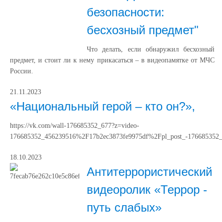
безопасности:
бесхозный предмет"
Что делать, если обнаружил бесхозный
предмет, и стоит ли к нему прикасаться – в видеопамятке от МЧС
России.
21.11.2023
«Национальный герой – кто он?»,
https://vk.com/wall-176685352_677?z=video-
176685352_456239516%2F17b2ec3873fe9975df%2Fpl_post_-176685352
18.10.2023
Антитеррористический
видеоролик «Террор -
путь слабых»