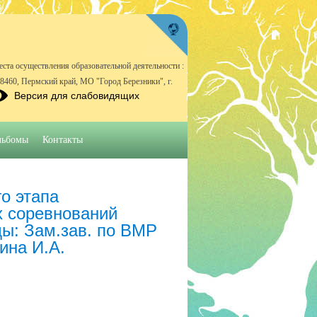
еста осуществления образовательной деятельности :
18460, Пермский край, МО "Город Березники", г.
Версия для слабовидящих
льбомы
Контакты
о этапа
х соревнований
ды: Зам.зав. по ВМР
ина И.А.