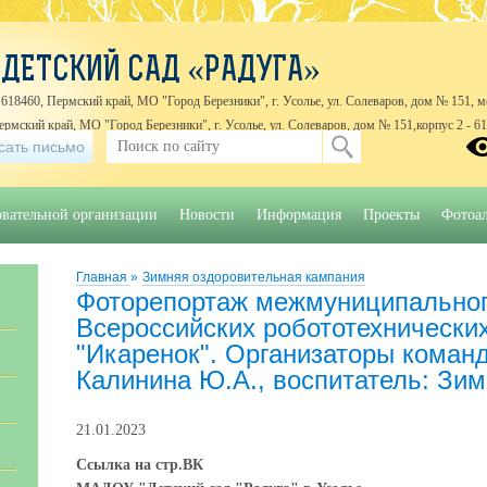
ДЕТСКИЙ САД «РАДУГА»
618460, Пермский край, МО "Город Березники", г. Усолье, ул. Солеваров, дом № 151, м
Пермский край, МО "Город Березники", г. Усолье, ул. Солеваров, дом № 151,корпус 2 - 6
сать письмо
йская, дом № 1 Б
8 (3424) 422448, 8 (3424) 422903
овательной организации
Новости
Информация
Проекты
Фотоа
Главная
»
Зимняя оздоровительная кампания
Фоторепортаж межмуниципальног
Всероссийских робототехнически
"Икаренок". Организаторы коман
Калинина Ю.А., воспитатель: Зим
21.01.2023
Ссылка на стр.ВК